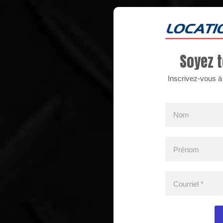
Soyez t
Inscrivez-vous à n
Nom
Prénom
Courriel
*