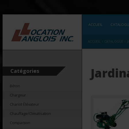
ACCUEIL
CATALOG
›
›
ACCUEIL
CATALOGUE
J
Jardin
Catégories
Béton
Chargeur
Chariot Élévateur
Chauffage/Climatisation
Compaction