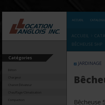
ACCUEIL
CATALOG
›
ACCUEIL
CAT
BÊCHEUSE 5HP
Catégories
JARDINAGE
Béton
Bêche
Chargeur
Chariot Élévateur
Chauffage/Climatisation
Compaction
Bêcheuse 5