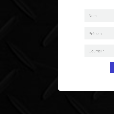
Nom
Prénom
Courriel
*