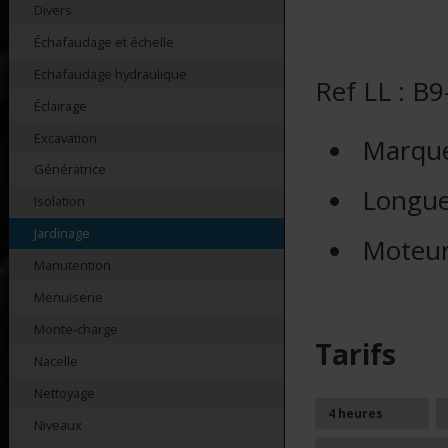
Divers
Échafaudage et échelle
Echafaudage hydraulique
Ref LL : B
Éclairage
Excavation
Marqu
Génératrice
Longu
Isolation
Jardinage
Moteu
Manutention
Menuiserie
Monte-charge
Tarifs
Nacelle
Nettoyage
4 heures
Niveaux