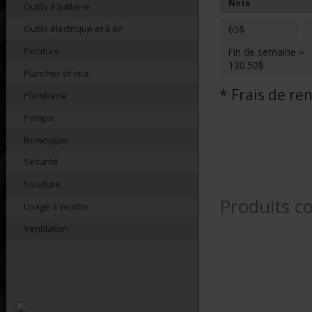
Note
Outils à batterie
Outils électrique et à air
65$
Peinture
Fin de semaine =
130.50$
Plancher et mur
* Frais de r
Plomberie
Pompe
Remorque
Sécurité
Soudure
Produits c
Usagé à vendre
Ventilation