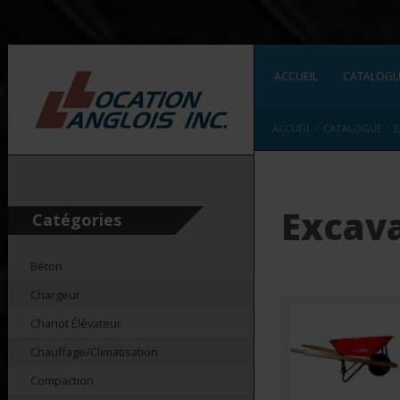
ACCUEIL
CATALOG
›
›
ACCUEIL
CATALOGUE
E
Excav
Catégories
Béton
Chargeur
Chariot Élévateur
Chauffage/Climatisation
Compaction