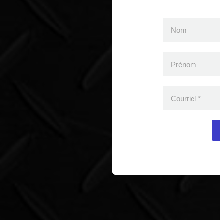
Nom
Prénom
Courriel
*