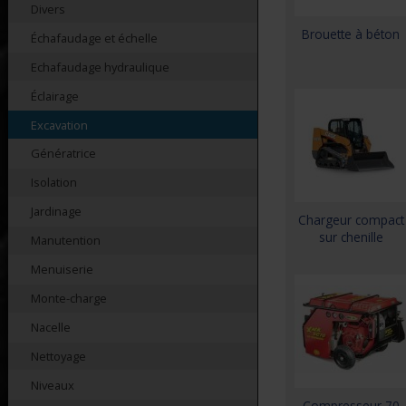
Divers
Brouette à béton
Échafaudage et échelle
Echafaudage hydraulique
Éclairage
Excavation
Génératrice
Isolation
Jardinage
Chargeur compact
sur chenille
Manutention
Menuiserie
Monte-charge
Nacelle
Nettoyage
Niveaux
Compresseur 70