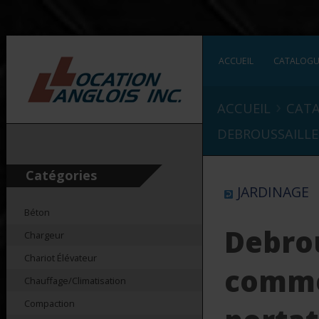
ACCUEIL
CATALOG
›
ACCUEIL
CAT
DEBROUSSAILLE
Catégories
JARDINAGE
Béton
Debrou
Chargeur
Chariot Élévateur
comme
Chauffage/Climatisation
Compaction