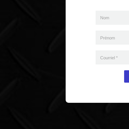
Nom
Prénom
Courriel
*