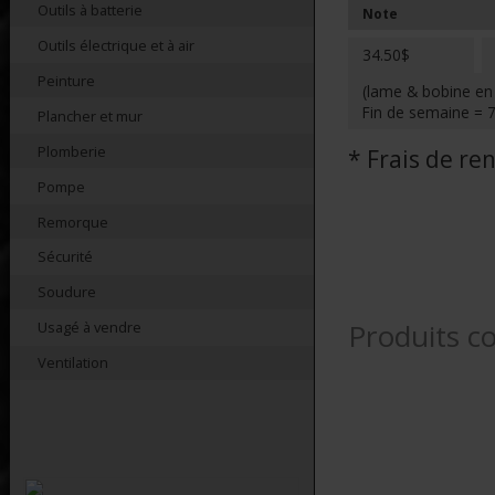
Outils à batterie
Note
Outils électrique et à air
34.50$
Peinture
(lame & bobine en
Fin de semaine = 
Plancher et mur
Plomberie
* Frais de r
Pompe
Remorque
Sécurité
Soudure
Produits c
Usagé à vendre
Ventilation