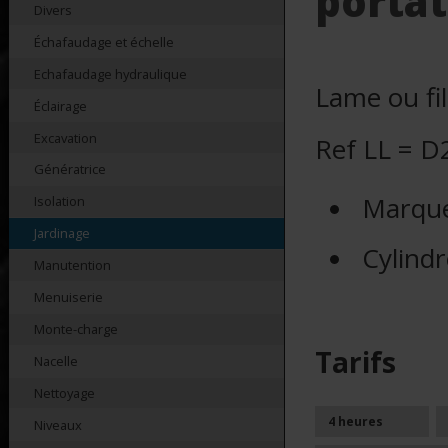
portat
Divers
Échafaudage et échelle
Echafaudage hydraulique
Lame ou fi
Éclairage
Excavation
Ref LL = D
Génératrice
Marqu
Isolation
Jardinage
Cylind
Manutention
Menuiserie
Monte-charge
Tarifs
Nacelle
Nettoyage
4 heures
Niveaux