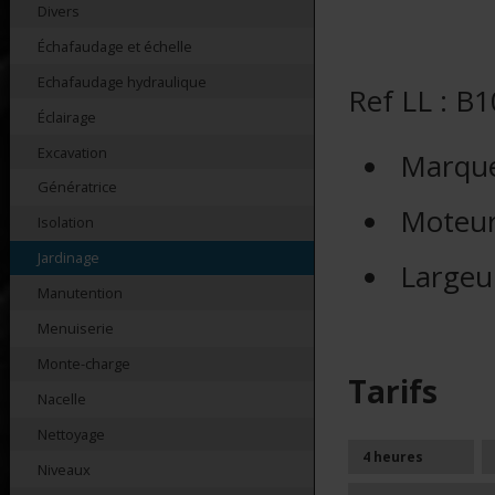
Divers
Échafaudage et échelle
Echafaudage hydraulique
Ref LL : B
Éclairage
Excavation
Marque
Génératrice
Moteu
Isolation
Jardinage
Largeur
Manutention
Menuiserie
Monte-charge
Tarifs
Nacelle
Nettoyage
4 heures
Niveaux