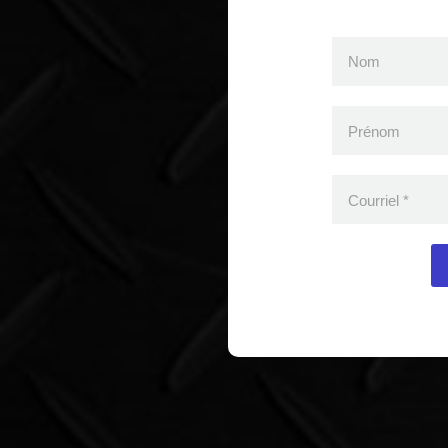
Nom
Prénom
Courriel
*