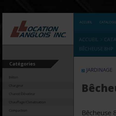
ACCUEIL
CATALOG
›
ACCUEIL
CAT
BÊCHEUSE 8HP
Catégories
JARDINAGE
Béton
Bêche
Chargeur
Chariot Élévateur
Chauffage/Climatisation
Compaction
Bêcheuse 8