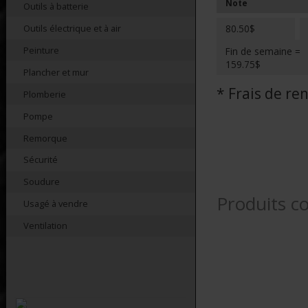
Note
Outils à batterie
Outils électrique et à air
80.50$
Peinture
Fin de semaine =
159.75$
Plancher et mur
* Frais de r
Plomberie
Pompe
Remorque
Sécurité
Soudure
Produits c
Usagé à vendre
Ventilation