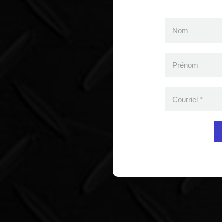
Nom
Prénom
Courriel
*