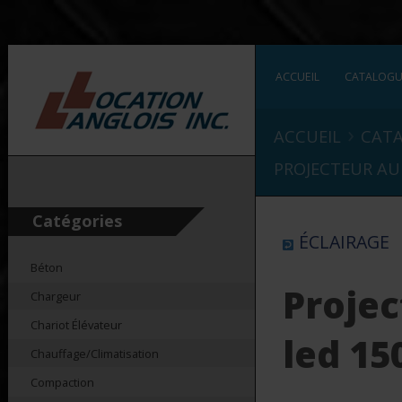
ACCUEIL
CATALOG
›
ACCUEIL
CAT
PROJECTEUR AU 
Catégories
ÉCLAIRAGE
Béton
Projec
Chargeur
Chariot Élévateur
led 15
Chauffage/Climatisation
Compaction