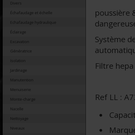
Divers
poussière 
Échafaudage et échelle
dangereus
Echafaudage hydraulique
Éclairage
Système de 
Excavation
automatiq
Génératrice
Isolation
Filtre hepa
Jardinage
Manutention
Menuiserie
Ref LL : A
Monte-charge
Nacelle
Capaci
Nettoyage
Marqu
Niveaux