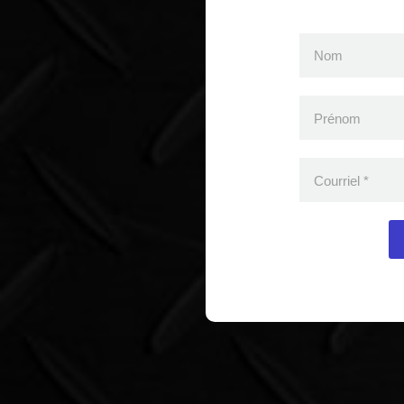
Nom
Prénom
Courriel
*