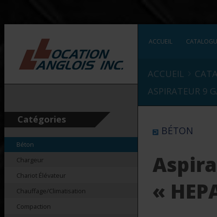
ACCUEIL
CATALOG
›
ACCUEIL
CAT
ASPIRATEUR 9 G
Catégories
BÉTON
Béton
Aspira
Chargeur
Chariot Élévateur
« HEP
Chauffage/Climatisation
Compaction