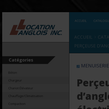
ACCUEIL
CATALOG
›
ACCUEIL
CAT
PERÇEUSE D’ANG
Catégories
MENUISERI
Béton
Perçe
Chargeur
Chariot Élévateur
d’angl
Chauffage/Climatisation
Compaction