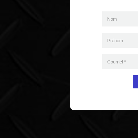
Nom
Prénom
Courriel
*