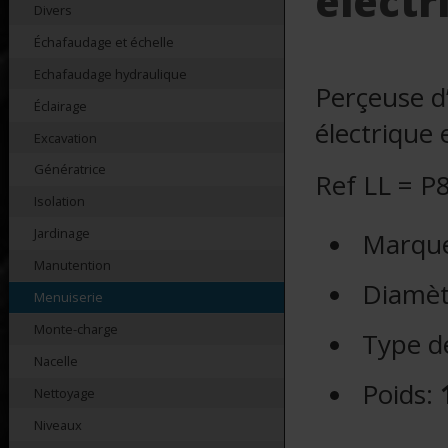
électr
Divers
Échafaudage et échelle
Echafaudage hydraulique
Perçeuse d
Éclairage
électrique 
Excavation
Génératrice
Ref LL = P
Isolation
Jardinage
Marque
Manutention
Diamèt
Menuiserie
Monte-charge
Type d
Nacelle
Poids:
Nettoyage
Niveaux