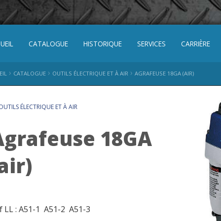
UEIL
CATALOGUE
HISTORIQUE
SERVICES
CARRIÈRE
›
›
›
EIL
CATALOGUE
OUTILS ÉLECTRIQUE ET À AIR
AGRAFEUSE 18GA (AIR)
UTILS ÉLECTRIQUE ET À AIR
Agrafeuse 18GA
air)
f LL : A51-1 A51-2 A51-3