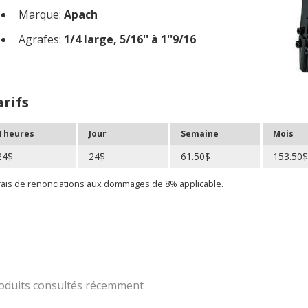
Marque:
Apach
Agrafes:
1/4 large, 5/16'' à 1''9/16
arifs
4 heures
Jour
Semaine
Mois
24$
24$
61.50$
153.50
rais de renonciations aux dommages de 8% applicable.
oduits consultés récemment