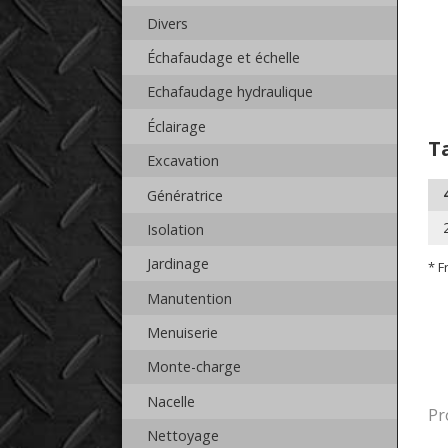
Divers
Échafaudage et échelle
Echafaudage hydraulique
Éclairage
T
Excavation
Génératrice
Isolation
Jardinage
* F
Manutention
Menuiserie
Monte-charge
Nacelle
Pr
Nettoyage