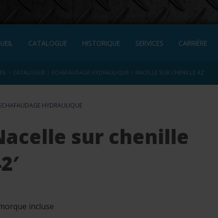
UEIL
CATALOGUE
HISTORIQUE
SERVICES
CARRIÈRE
›
›
›
EIL
CATALOGUE
ECHAFAUDAGE HYDRAULIQUE
NACELLE SUR CHENILLE 42′
ECHAFAUDAGE HYDRAULIQUE
Nacelle sur chenille
2′
morque incluse