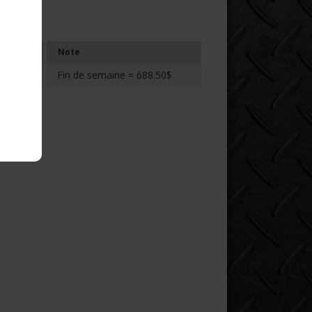
Note
Fin de semaine = 688.50$