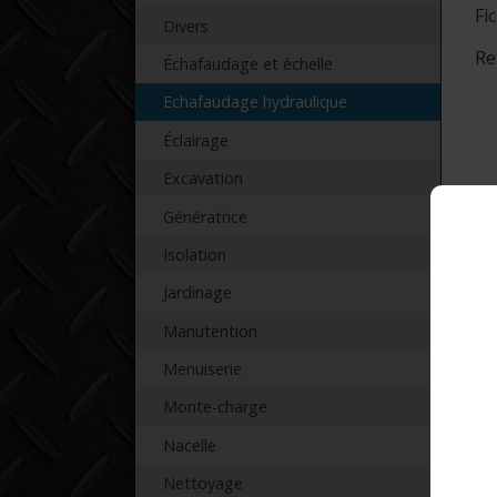
Fi
Divers
Re
Échafaudage et échelle
Echafaudage hydraulique
Éclairage
Excavation
Génératrice
Isolation
Jardinage
Manutention
Menuiserie
Monte-charge
Nacelle
Nettoyage