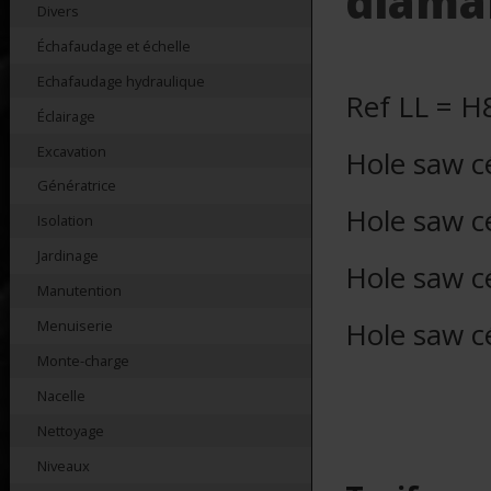
diama
Divers
Échafaudage et échelle
Echafaudage hydraulique
Ref LL = H
Éclairage
Excavation
Hole saw c
Génératrice
Hole saw c
Isolation
Jardinage
Hole saw c
Manutention
Hole saw c
Menuiserie
Monte-charge
Nacelle
Nettoyage
Niveaux