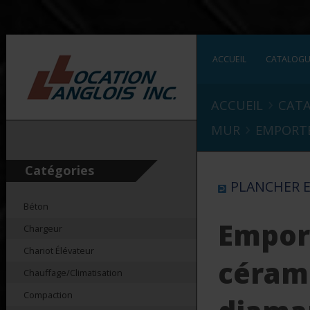
ACCUEIL
CATALOG
›
ACCUEIL
CAT
›
MUR
EMPORTE
Catégories
PLANCHER 
Béton
Emport
Chargeur
Chariot Élévateur
céram
Chauffage/Climatisation
Compaction