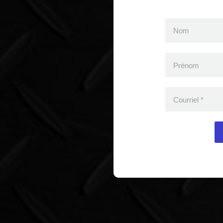
Nom
Prénom
Courriel
*