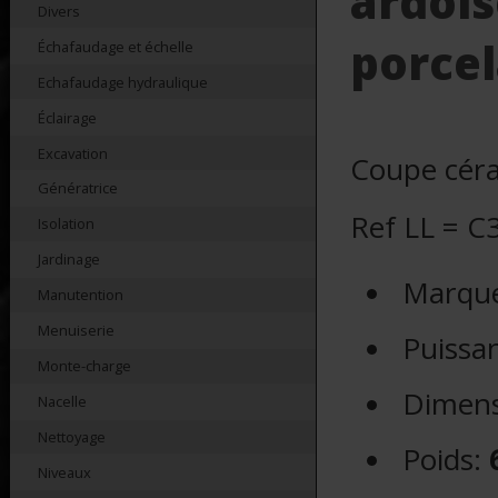
ardois
Divers
porcel
Échafaudage et échelle
Echafaudage hydraulique
Éclairage
Excavation
Coupe céram
Génératrice
Ref LL = C
Isolation
Jardinage
Marque
Manutention
Menuiserie
Puissa
Monte-charge
Dimens
Nacelle
Nettoyage
Poids:
Niveaux