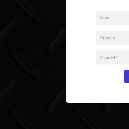
Nom
Prénom
Courriel
*