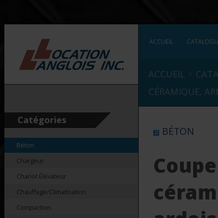
ACCUEIL
CATALOG
›
ACCUEIL
CAT
CÉRAMIQUE, ARD
Catégories
BÉTON
Béton
Coupe
Chargeur
Chariot Élévateur
céram
Chauffage/Climatisation
Compaction