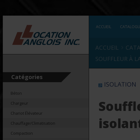
ACCUEIL
CATALOG
›
ACCUEIL
CAT
SOUFFLEUR À L
Catégories
ISOLATION
Béton
Souffl
Chargeur
Chariot Élévateur
isolan
Chauffage/Climatisation
Compaction