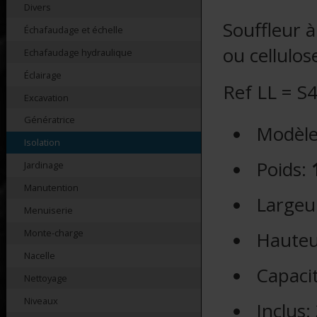
Divers
Souffleur à
Échafaudage et échelle
ou cellulos
Echafaudage hydraulique
Éclairage
Ref LL = S
Excavation
Génératrice
Modèl
Isolation
Poids:
Jardinage
Manutention
Largeu
Menuiserie
Monte-charge
Hauteu
Nacelle
Capacit
Nettoyage
Niveaux
Inclus: