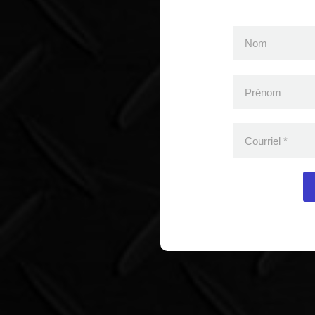
Nom
Prénom
Courriel
*