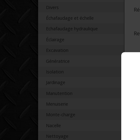
Divers
Ré
Échafaudage et échelle
Echafaudage hydraulique
Re
Éclairage
Excavation
Génératrice
Isolation
T
Jardinage
Manutention
Menuiserie
Monte-charge
* F
Nacelle
Nettoyage