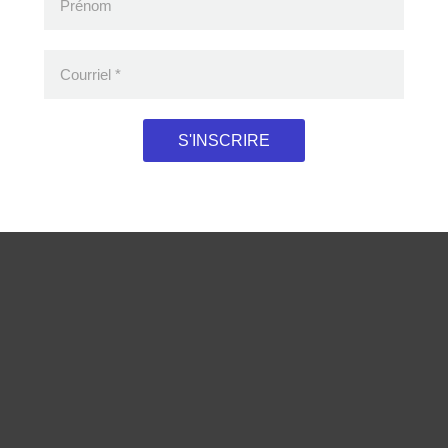
Prénom
Courriel
*
oduits consultés récemment
S'INSCRIRE