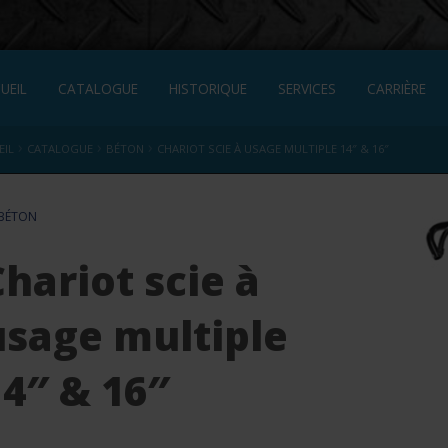
UEIL
CATALOGUE
HISTORIQUE
SERVICES
CARRIÈRE
›
›
›
EIL
CATALOGUE
BÉTON
CHARIOT SCIE À USAGE MULTIPLE 14″ & 16″
BÉTON
hariot scie à
usage multiple
14″ & 16″