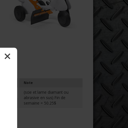
Note
(scie et lame diamant ou
abrasive en sus) Fin de
$
semaine = 50.25$