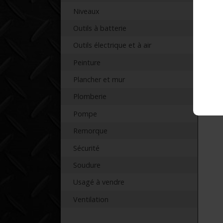
Niveaux
Outils à batterie
Outils électrique et à air
Pr
Peinture
Plancher et mur
Plomberie
Pompe
Remorque
Sécurité
Soudure
Usagé à vendre
Ventilation