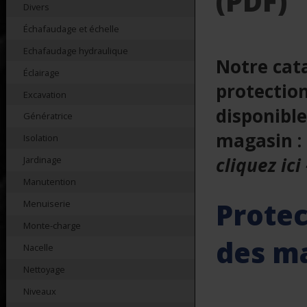
(PDF)
Divers
Échafaudage et échelle
Echafaudage hydraulique
Notre cat
Éclairage
protectio
Excavation
disponible
Génératrice
magasin :
Isolation
cliquez ici -
Jardinage
Manutention
Protec
Menuiserie
Monte-charge
des m
Nacelle
Nettoyage
Niveaux