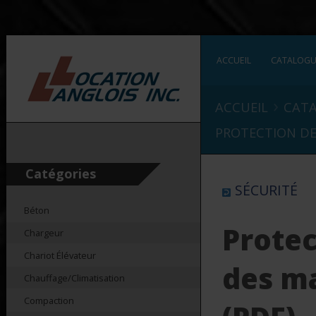
ACCUEIL
CATALOG
›
ACCUEIL
CAT
PROTECTION DE
Catégories
SÉCURITÉ
Béton
Protec
Chargeur
Chariot Élévateur
des m
Chauffage/Climatisation
Compaction