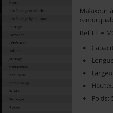
Divers
Malaxeur à
Échafaudage et échelle
remorquabl
Echafaudage hydraulique
Éclairage
Ref LL = 
Excavation
Génératrice
Capaci
Isolation
Longu
Jardinage
Manutention
Largeu
Menuiserie
Monte-charge
Hauteu
Nacelle
Poids:
Nettoyage
Niveaux