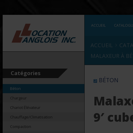
ACCUEIL
CATALOG
›
ACCUEIL
CAT
MALAXEUR À BÉ
Catégories
BÉTON
Béton
Malax
Chargeur
Chariot Élévateur
9′ cub
Chauffage/Climatisation
Compaction