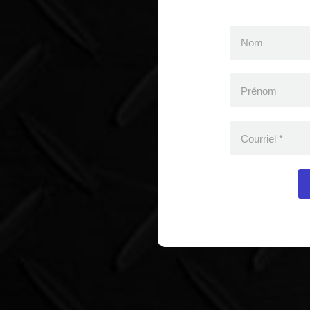
Nom
Prénom
Courriel
*