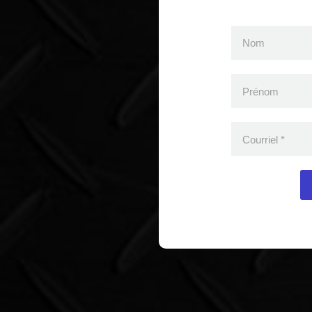
Nom
Prénom
Courriel
*