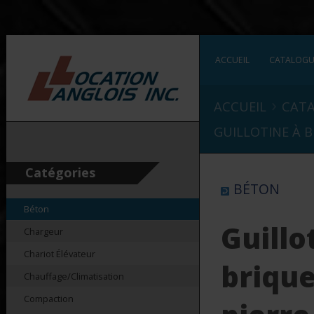
ACCUEIL
CATALOG
›
ACCUEIL
CAT
GUILLOTINE À B
Catégories
BÉTON
Béton
Guillo
Chargeur
Chariot Élévateur
brique
Chauffage/Climatisation
Compaction