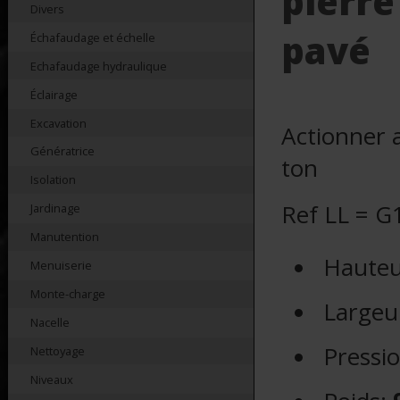
pierre
Divers
pavé
Échafaudage et échelle
Echafaudage hydraulique
Éclairage
Excavation
Actionner a
Génératrice
ton
Isolation
Ref LL = G
Jardinage
Manutention
Hauteu
Menuiserie
Monte-charge
Largeu
Nacelle
Pressi
Nettoyage
Niveaux