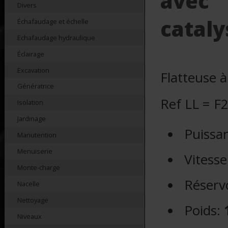
avec
Divers
cataly
Échafaudage et échelle
Echafaudage hydraulique
Éclairage
Excavation
Flatteuse à
Génératrice
Ref LL = F
Isolation
Jardinage
Puissa
Manutention
Menuiserie
Vitesse
Monte-charge
Réserv
Nacelle
Nettoyage
Poids:
Niveaux