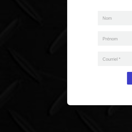
Nom
Prénom
Courriel
*