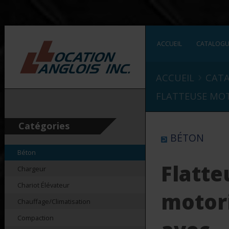
ACCUEIL
CATALOG
›
ACCUEIL
CAT
FLATTEUSE MOT
Catégories
BÉTON
Béton
Flatte
Chargeur
Chariot Élévateur
motor
Chauffage/Climatisation
Compaction