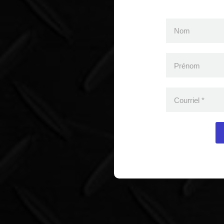
Nom
Prénom
Courriel
*