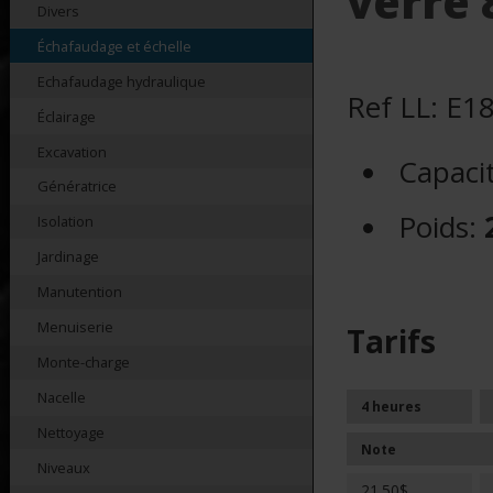
verre 
Divers
Échafaudage et échelle
Echafaudage hydraulique
Ref LL: E1
Éclairage
Excavation
Capaci
Génératrice
Poids:
Isolation
Jardinage
Manutention
Menuiserie
Tarifs
Monte-charge
Nacelle
4 heures
Nettoyage
Note
Niveaux
21.50$