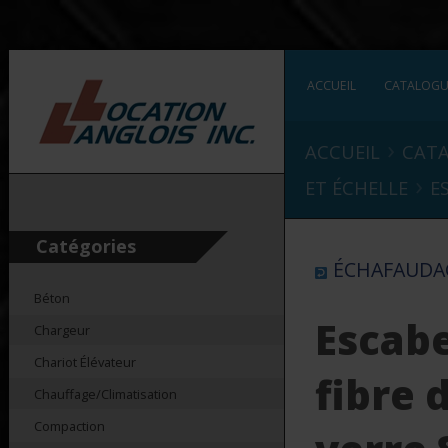
ACCUEIL
CATALOG
›
ACCUEIL
CAT
›
ET ÉCHELLE
E
Catégories
ÉCHAFAUDAG
Béton
Escab
Chargeur
Chariot Élévateur
fibre 
Chauffage/Climatisation
Compaction