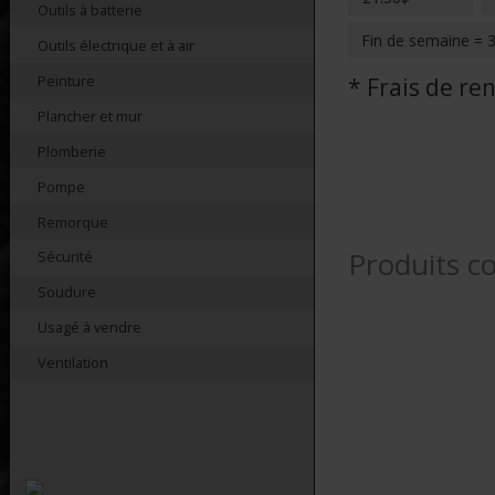
Outils à batterie
Fin de semaine = 
Outils électrique et à air
Peinture
* Frais de r
Plancher et mur
Plomberie
Pompe
Remorque
Produits c
Sécurité
Soudure
Usagé à vendre
Ventilation