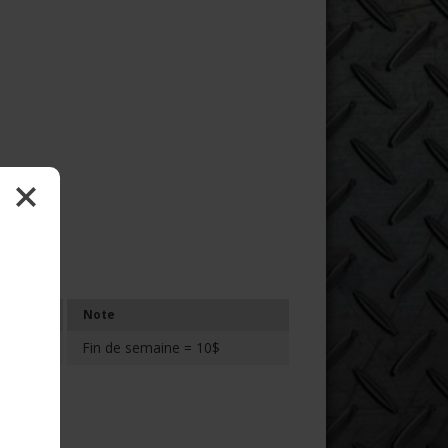
Note
Fin de semaine = 10$