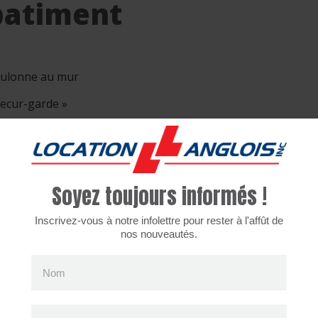
batiment
ulonne au mur
secur-garde »
f LL = G04
arifs
Soyez toujours informés !
Inscrivez-vous à notre infolettre pour rester à l'affût de
4 heures
Jour
Semaine
Mois
nos nouveautés.
10$
10$
10$
22.50$
Nom
rais de renonciations aux dommages de 8% applicable.