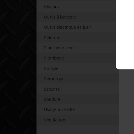
Niveaux
Outils à batterie
Pr
Outils électrique et à air
Peinture
Plancher et mur
Plomberie
Pompe
Remorque
Sécurité
Soudure
Usagé à vendre
Ventilation