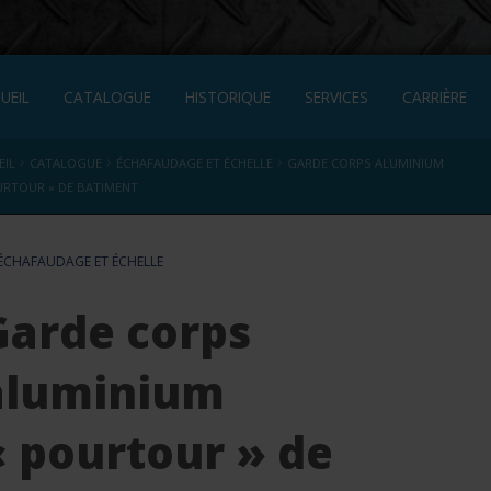
UEIL
CATALOGUE
HISTORIQUE
SERVICES
CARRIÈRE
›
›
›
EIL
CATALOGUE
ÉCHAFAUDAGE ET ÉCHELLE
GARDE CORPS ALUMINIUM
URTOUR » DE BATIMENT
ÉCHAFAUDAGE ET ÉCHELLE
Garde corps
aluminium
« pourtour » de