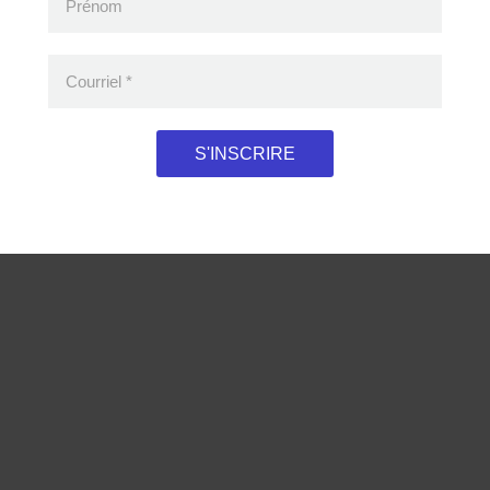
Prénom
Courriel
*
oduits consultés récemment
S'INSCRIRE