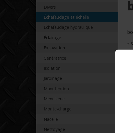
Divers
Échafaudage et échelle
Echafaudage hydraulique
bo
Éclairage
« 
Excavation
Re
Génératrice
Isolation
Jardinage
T
Manutention
Menuiserie
Monte-charge
* F
Nacelle
Nettoyage