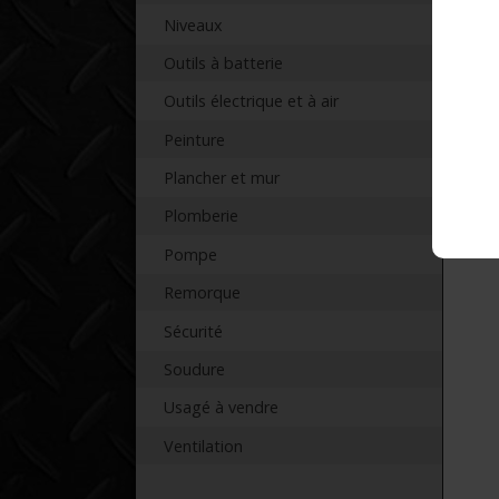
Niveaux
Pr
Outils à batterie
Outils électrique et à air
Peinture
Plancher et mur
Plomberie
Pompe
Remorque
Sécurité
Soudure
Usagé à vendre
Ventilation