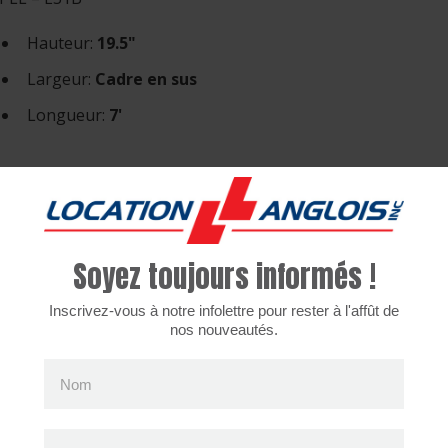
Hauteur:
19.5"
Largeur:
Cadre en sus
Longueur:
7'
arifs
4 heures
Jour
Semaine
Mois
Soyez toujours informés !
3$
3$
3$
4$
Inscrivez-vous à notre infolettre pour rester à l'affût de
rais de renonciations aux dommages de 8% applicable.
nos nouveautés.
Nom