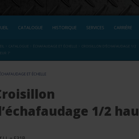
UEIL
CATALOGUE
HISTORIQUE
SERVICES
CARRIÈRE
›
›
›
EIL
CATALOGUE
ÉCHAFAUDAGE ET ÉCHELLE
CROISILLON D’ÉCHAFAUDAGE 1/2
EUR 7′
ÉCHAFAUDAGE ET ÉCHELLE
roisillon
d’échafaudage 1/2 hau
f LL = E31B