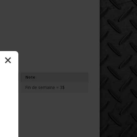
Note
Fin de semaine = 3$