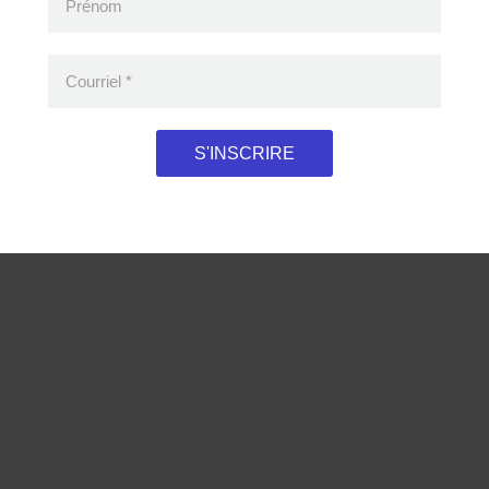
Prénom
oduits consultés récemment
Courriel
*
S'INSCRIRE