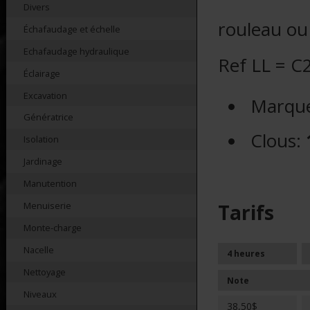
Divers
rouleau ou
Échafaudage et échelle
Echafaudage hydraulique
Ref LL = 
Éclairage
Excavation
Marque
Génératrice
Clous:
Isolation
Jardinage
Manutention
Menuiserie
Tarifs
Monte-charge
Nacelle
4 heures
Nettoyage
Note
Niveaux
38,50$