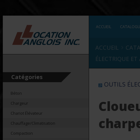
ACCUEIL
CATALOG
›
ACCUEIL
CAT
ÉLECTRIQUE ET 
Catégories
OUTILS ÉLEC
Béton
Cloue
Chargeur
Chariot Élévateur
charpe
Chauffage/Climatisation
Compaction