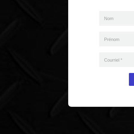
Nom
Prénom
Courriel
*