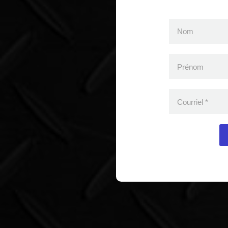
Nom
Prénom
Courriel
*