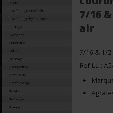
couro
Divers
7/16 &
Échafaudage et échelle
Echafaudage hydraulique
air
Éclairage
Excavation
Génératrice
7/16 & 1/2
Isolation
Jardinage
Ref LL : A
Manutention
Menuiserie
Marqu
Monte-charge
Agrafe
Nacelle
Nettoyage
Niveaux