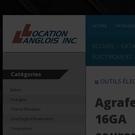
ACCUEIL
CATALOG
›
ACCUEIL
CAT
ÉLECTRIQUE ET 
Catégories
OUTILS ÉLEC
Béton
Agraf
Chargeur
Chariot Élévateur
16GA
Chauffage/Climatisation
Compaction