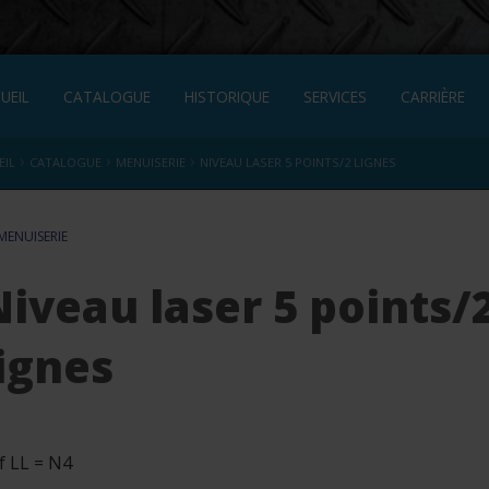
UEIL
CATALOGUE
HISTORIQUE
SERVICES
CARRIÈRE
›
›
›
EIL
CATALOGUE
MENUISERIE
NIVEAU LASER 5 POINTS/2 LIGNES
MENUISERIE
Niveau laser 5 points/
lignes
f LL = N4