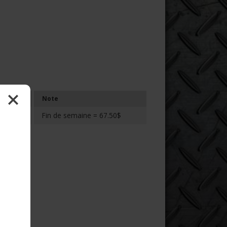
Note
Fin de semaine = 67.50$