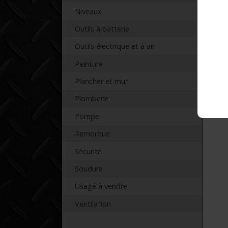
Niveaux
Outils à batterie
Outils électrique et à air
Peinture
Plancher et mur
Plomberie
Pompe
Remorque
Sécurité
Soudure
Usagé à vendre
Ventilation