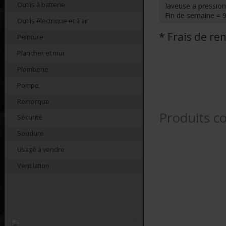
Outils à batterie
laveuse a pression
Fin de semaine = 
Outils électrique et à air
* Frais de r
Peinture
Plancher et mur
Plomberie
Pompe
Remorque
Produits c
Sécurité
Soudure
Usagé à vendre
Ventilation