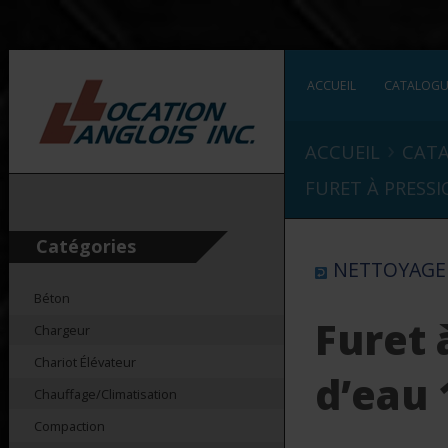
ACCUEIL
CATALOG
›
ACCUEIL
CAT
FURET À PRESSI
Catégories
NETTOYAGE
Béton
Furet 
Chargeur
Chariot Élévateur
d’eau 
Chauffage/Climatisation
Compaction