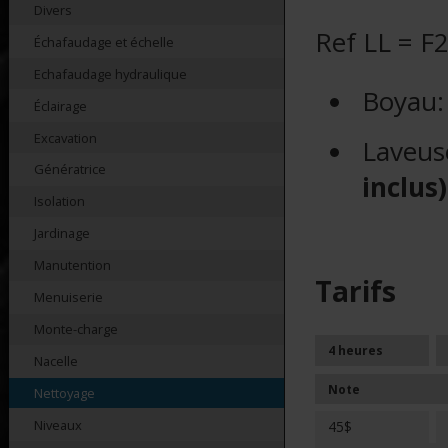
Divers
Ref LL = F
Échafaudage et échelle
Echafaudage hydraulique
Boyau
Éclairage
Excavation
Laveu
Génératrice
inclus)
Isolation
Jardinage
Manutention
Tarifs
Menuiserie
Monte-charge
4 heures
Nacelle
Note
Nettoyage
Niveaux
45$