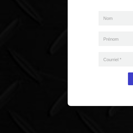
Nom
Prénom
Courriel
*