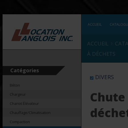
ACCUEIL
CATALOG
›
ACCUEIL
CAT
À DÉCHETS
Catégories
DIVERS
Béton
Chute
Chargeur
Chariot Élévateur
déche
Chauffage/Climatisation
Compaction