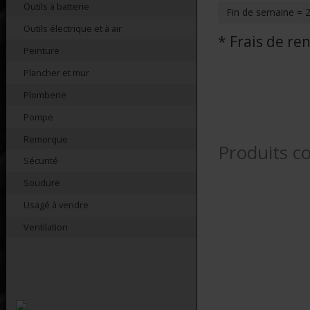
Outils à batterie
Fin de semaine = 
Outils électrique et à air
* Frais de r
Peinture
Plancher et mur
Plomberie
Pompe
Remorque
Produits c
Sécurité
Soudure
Usagé à vendre
Ventilation