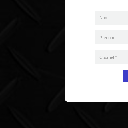
Nom
Prénom
Courriel
*