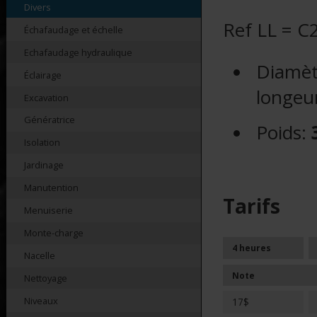
Divers
Ref LL = C
Échafaudage et échelle
Echafaudage hydraulique
Diamèt
Éclairage
longeu
Excavation
Génératrice
Poids:
Isolation
Jardinage
Manutention
Tarifs
Menuiserie
Monte-charge
4 heures
Nacelle
Note
Nettoyage
Niveaux
17$