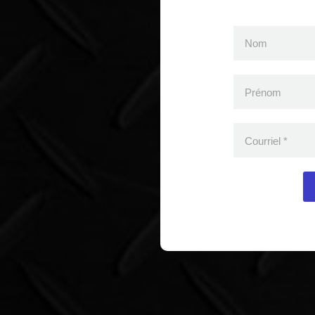
Nom
Prénom
Courriel
*