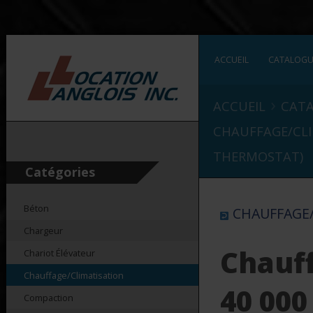
ACCUEIL
CATALOG
›
ACCUEIL
CAT
CHAUFFAGE/CL
THERMOSTAT)
Catégories
Béton
CHAUFFAGE/
Chargeur
Chauf
Chariot Élévateur
Chauffage/Climatisation
40 000
Compaction