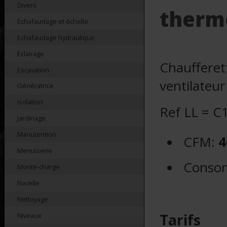
Divers
therm
Échafaudage et échelle
Echafaudage hydraulique
Éclairage
Chaufferet
Excavation
ventilateu
Génératrice
Isolation
Ref LL = C
Jardinage
Manutention
CFM:
4
Menuiserie
Conso
Monte-charge
Nacelle
Nettoyage
Tarifs
Niveaux