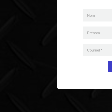
Nom
Prénom
Courriel
*