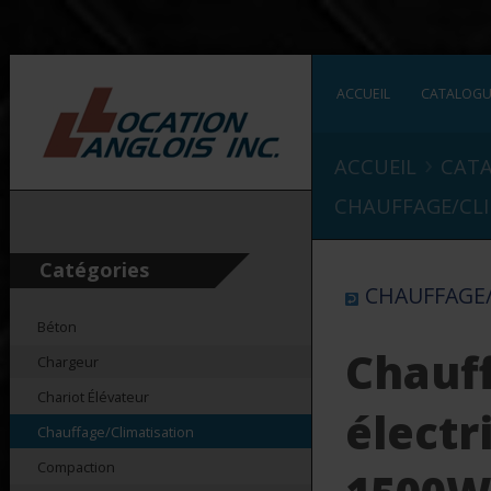
ACCUEIL
CATALOG
›
ACCUEIL
CAT
CHAUFFAGE/CL
Catégories
CHAUFFAGE/
Béton
Chauf
Chargeur
Chariot Élévateur
électr
Chauffage/Climatisation
Compaction