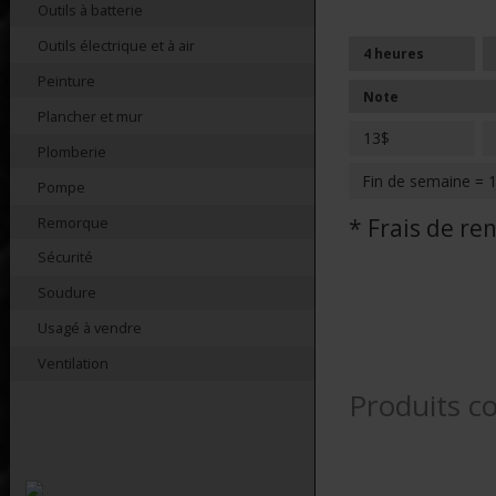
Outils à batterie
Outils électrique et à air
4 heures
Peinture
Note
Plancher et mur
13$
Plomberie
Fin de semaine = 
Pompe
Remorque
* Frais de r
Sécurité
Soudure
Usagé à vendre
Ventilation
Produits c