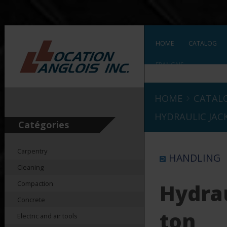
HOME
CATALOG
FRANÇAIS
›
HOME
CATAL
HYDRAULIC JACK
Catégories
Carpentry
HANDLING
Cleaning
Compaction
Hydrau
Concrete
ton
Electric and air tools