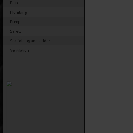
Paint
Plumbing
Pump
Safety
Scaffolding and ladder
Ventilation