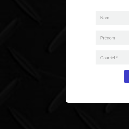
Nom
Prénom
Courriel
*