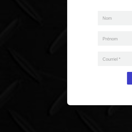
Nom
Prénom
Courriel
*