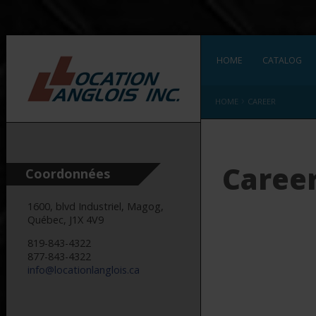
HOME
CATALOG
›
HOME
CAREER
Caree
Coordonnées
1600, blvd Industriel, Magog,
Québec, J1X 4V9
819-843-4322
877-843-4322
info@
locationlanglois
.ca