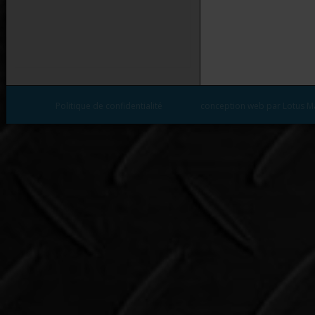
Politique de confidentialité
conception web par Lotus M